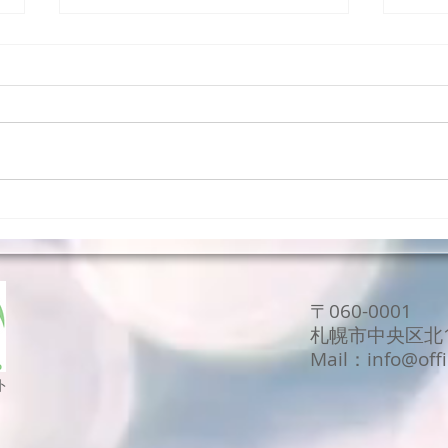
ストレスとの付き合い方２．
スト
〒060-0001
札幌市中央区北1
Mail：
info@off
ト