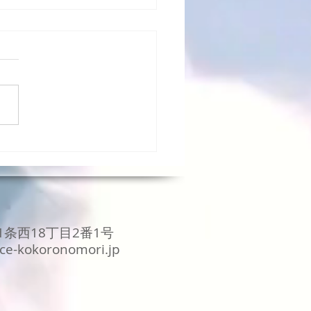
レスとの付き合い方１．
条西18丁目2番1号
ice-kokoronomori.jp