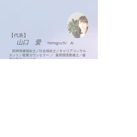
【代表】
山口 愛
Yamaguchi Ai
精神保健福祉士／社会福祉士／キャリアコンサル
タント／産業カウンセラー ／ 雇用環境整備士／健
康経営アドバイザー
両立支援コーディネーター／アンガーマネジメジ
メントファシリテーター™／生活習慣病予防プラン
ナー
国家資格取得後、精神科病院勤務、認知症施
設の立ち上げを経て大学病院精神科医局に勤
務。ソーシャルワーカーとして、退院支援、外
来支援を担当し面接実績は5,000件を超える。
精神疾患全般の社会復帰支援プログラム、再
発予防プログラムを、医師・看護師と共に構築
し、実践。
障害者総合支援法（旧障害者自立支援法）に
おける就労支援施設変遷に併せ、医療機関が担
う社会資源移行アセスメント、療養中から取り
組める業務遂行力向上プログラムも個別に展
開。
うつ病復職支援プログラムを行った際、クライ