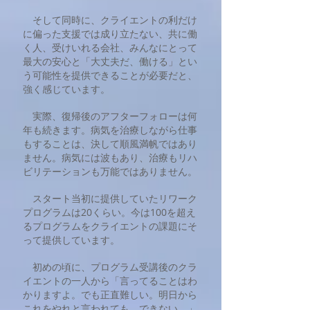
そして同時に、クライエントの利だけ
に偏った支援では成り立たない、共に働
く人、受けいれる会社、みんなにとって
最大の安心と「大丈夫だ、働ける」とい
う可能性を提供できることが必要だと、
強く感じています。
実際、復帰後のアフターフォローは何
年も続きます。病気を治療しながら仕事
もすることは、決して順風満帆ではあり
ません。病気には波もあり、治療もリハ
ビリテーションも万能ではありません。
スタート当初に提供していたリワーク
プログラムは20くらい。今は100を超え
るプログラムをクライエントの課題にそ
って提供しています。
初めの頃に、プログラム受講後のクラ
イエントの一人から「言ってることはわ
かりますよ。でも正直難しい。明日から
これをやれと言われても、できない。」