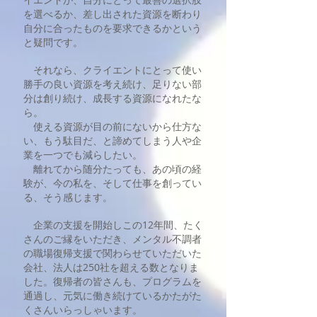
を選べるか、差し出された資源を断わり
自分に合ったものを要求できるかという
と疑問です。
それなら、クライエントにとって使い
勝手の良い資源を考え続け、足りない部
分は創り続け、成長する資源になれたな
ら。
使える資源が目の前にないから仕方な
い、もう駄目だ、と諦めてしまう人や企
業を一つでも減らしたい。
離れてから随分たっても、あの頃の経
験が、今の私を、そして仕事を創ってい
る、そう感じます。
企業の支援を開始しこの12年間、たく
さんのご縁をいただき、メンタル不調者
の職場復帰支援で関わらせていただいた
会社、法人は250社を超える数となりま
した。復帰者の皆さんも、プログラムを
通過し、元気に働き続けているかたがた
くさんいらっしゃいます。