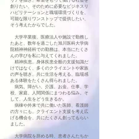
創りたい、そのために必要なビジネスリ
ハビリテーションと職場環境づくりを、
可能な限りワンストップで提供したい、
そう考えたからでした。
大学卒業後、医療法人や施設で勤務し
たあと、数年を過ごした旭川医科大学病
院精神神経科での勤務は、本当にたくさ
んの学びを私に与えてくれました。
精神疾患、身体疾患全般の支援知識だ
けではなく、多くのクライエントや家族
の声を聴き、共に生活を考える、臨場感
ある体験をたくさん得られました。
病気、障がい、介護、お金、仕事、学
校、家庭、人間関係にまつわる悩み。そ
して、人生をどう生きるか。
病棟や外来で共に働いた医師、看護師
の方々にも、クライエント支援を考え広
げる機会を、共にたくさん創ってもらい
ました。
大学病院を辞める時、患者さんたちか