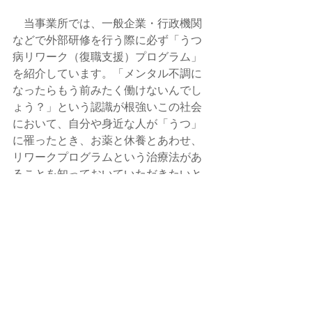
　当事業所では、一般企業・行政機関
などで外部研修を行う際に必ず「うつ
病リワーク（復職支援）プログラム」
を紹介しています。「メンタル不調に
なったらもう前みたく働けないんでし
ょう？」という認識が根強いこの社会
において、自分や身近な人が「うつ」
に罹ったとき、お薬と休養とあわせ、
リワークプログラムという治療法があ
ることを知っておいていただきたいと
思います。
　Office こころの杜では、顧問先企業
へのプログラム提供と共に、医療機関
でもプログラムを実施していますが、
リワークプログラムを利用された多く
のビジネスパーソンが、健康管理スキ
ルと共にストレス調整力を獲得し、復
帰後も元気に働き続けています。