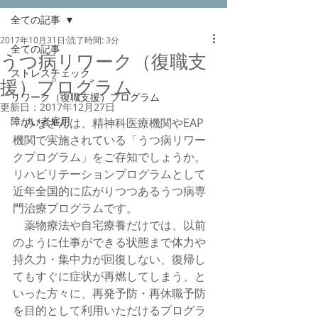
全ての記事
2017年10月31日
読了時間: 3分
全ての記事
うつ病リワーク（復職支
ストレスチェック
援）プログラム
リワーク（復職支援）プログラム
更新日：
2017年12月27日
障がい者雇用
　みなさんは、精神科医療機関やEAP
機関で実施されている「うつ病リワー
クプログラム」をご存知でしょうか。
リハビリテーションプログラムとして
近年全国的に広がりつつあるうつ病専
門治療プログラムです。
　薬物療法や自宅療養だけでは、以前
のように仕事ができる状態まで体力や
持久力・集中力が回復しない、復帰し
てもすぐに症状が再燃してしまう、と
いった方々に、再発予防・再休職予防
を目的として利用いただけるプログラ